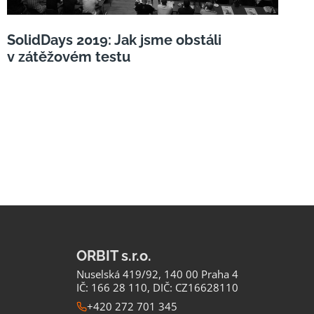
SolidDays 2019: Jak jsme obstáli
v zátěžovém testu
ORBIT s.r.o.
Nuselská 419/92, 140 00 Praha 4
IČ: 166 28 110, DIČ: CZ16628110
+420 272 701 345