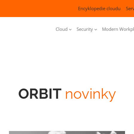
Encyklopedie cloudu
Serv
Cloud
Security
Modern Workpl
ORBIT
novinky