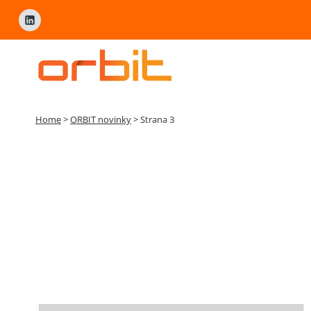
Přeskočit
na
obsah
Home
>
ORBIT novinky
>
Strana 3