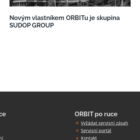
Novým vlastníkem ORBITu je skupina
SUDOP GROUP
ce
ORBIT po ruce
Vyžádat servisní zásah
Servisní portál
ní
Kontakt