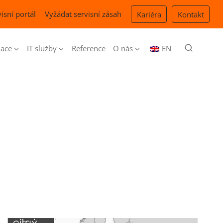
isní portál
Vyžádat servisní zásah
Kariéra
Kontakt
ace
IT služby
Reference
O nás
EN