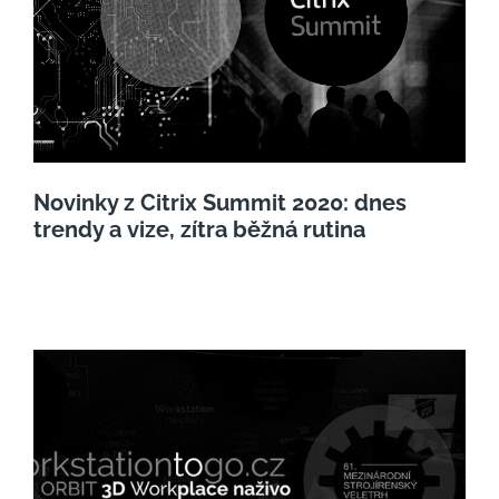
Novinky z Citrix Summit 2020: dnes
trendy a vize, zítra běžná rutina