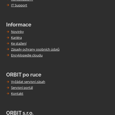
p
IT Support
ř
í
s
Informace
Novinky
p
Kariéra
ě
Ke stažení
v
Zásady ochrany osobních údajů
Encyklopedie cloudu
k
y
ORBIT po ruce
Vyžádat servisní zásah
Servisní portál
Kontakt
ORBIT s.r.o.