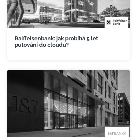
Raiffeisenbank: jak probíhá 5 let
putování do cloudu?