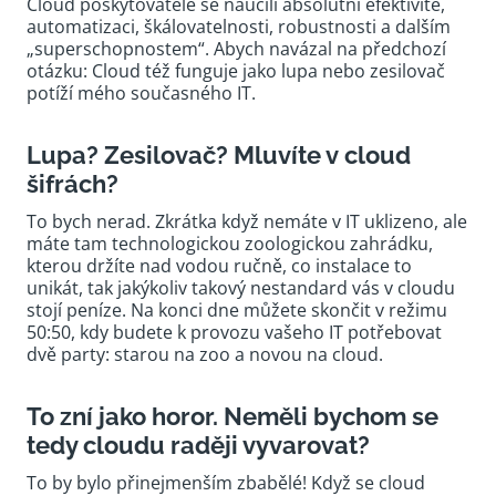
Cloud poskytovatelé se naučili absolutní efektivitě,
automatizaci, škálovatelnosti, robustnosti a dalším
„superschopnostem“. Abych navázal na předchozí
otázku: Cloud též funguje jako lupa nebo zesilovač
potíží mého současného IT.
Lupa? Zesilovač? Mluvíte v cloud
šifrách?
To bych nerad. Zkrátka když nemáte v IT uklizeno, ale
máte tam technologickou zoologickou zahrádku,
kterou držíte nad vodou ručně, co instalace to
unikát, tak jakýkoliv takový nestandard vás v cloudu
stojí peníze. Na konci dne můžete skončit v režimu
50:50, kdy budete k provozu vašeho IT potřebovat
dvě party: starou na zoo a novou na cloud.
To zní jako horor. Neměli bychom se
tedy cloudu raději vyvarovat?
To by bylo přinejmenším zbabělé! Když se cloud