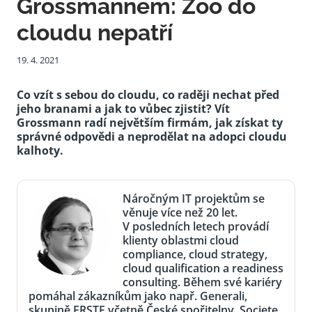
Grossmannem: Zoo do
cloudu nepatří
19. 4. 2021
Co vzít s sebou do cloudu, co raději nechat před
jeho branami a jak to vůbec zjistit? Vít
Grossmann radí největším firmám, jak získat ty
správné odpovědi a neprodělat na adopci cloudu
kalhoty.
Náročným IT projektům se
věnuje více než 20 let.
V posledních letech provádí
klienty oblastmi cloud
compliance, cloud strategy,
cloud qualification a readiness
consulting. Během své kariéry
pomáhal zákazníkům jako např. Generali,
skupině ERSTE včetně České spořitelny, Societe