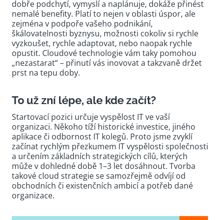
dobře podchytí, vymyslí a naplánuje, dokáže přinést
nemalé benefity. Platí to nejen v oblasti úspor, ale
zejména v podpoře vašeho podnikání,
škálovatelnosti byznysu, možnosti cokoliv si rychle
vyzkoušet, rychle adaptovat, nebo naopak rychle
opustit. Cloudové technologie vám taky pomohou
„nezastarat“ – přinutí vás inovovat a takzvaně držet
prst na tepu doby.
To už zní lépe, ale kde začít?
Startovací pozici určuje vyspělost IT ve vaší
organizaci. Někoho tíží historické investice, jiného
aplikace či odbornost IT kolegů. Proto jsme zvyklí
začínat rychlým přezkumem IT vyspělosti společnosti
a určením základních strategických cílů, kterých
může v dohledné době 1–3 let dosáhnout. Tvorba
takové cloud strategie se samozřejmě odvíjí od
obchodních či existenčních ambicí a potřeb dané
organizace.