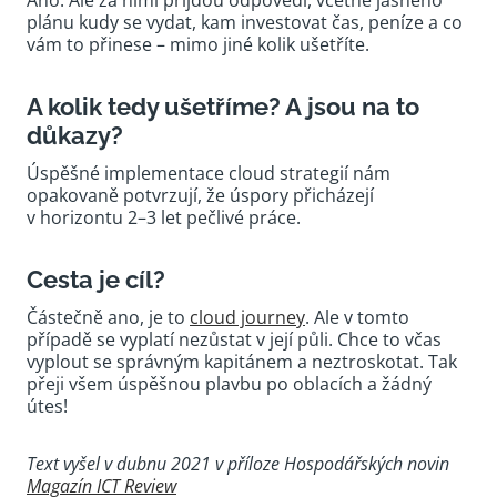
plánu kudy se vydat, kam investovat čas, peníze a co
vám to přinese – mimo jiné kolik ušetříte.
A kolik tedy ušetříme? A jsou na to
důkazy?
Úspěšné implementace cloud strategií nám
opakovaně potvrzují, že úspory přicházejí
v horizontu 2–3 let pečlivé práce.
Cesta je cíl?
Částečně ano, je to
cloud journey
. Ale v tomto
případě se vyplatí nezůstat v její půli. Chce to včas
vyplout se správným kapitánem a neztroskotat. Tak
přeji všem úspěšnou plavbu po oblacích a žádný
útes!
Text vyšel v dubnu 2021 v příloze Hospodářských novin
Magazín ICT Review