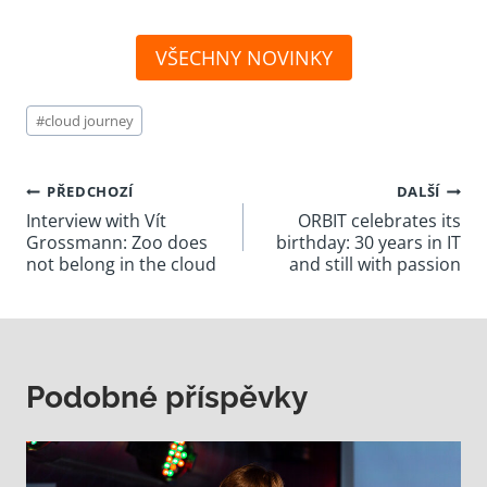
VŠECHNY NOVINKY
Štítky
#
cloud journey
příspěvků:
Navigace
PŘEDCHOZÍ
DALŠÍ
Interview with Vít
ORBIT celebrates its
pro
Grossmann: Zoo does
birthday: 30 years in IT
příspěvek
not belong in the cloud
and still with passion
Podobné příspěvky