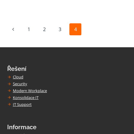
Navigace
Předchozí
1
2
3
4
na
stránka
stránce
Řešení
Cloud
Security
Modern Workplace
Konsolidace IT
IT Support
Informace