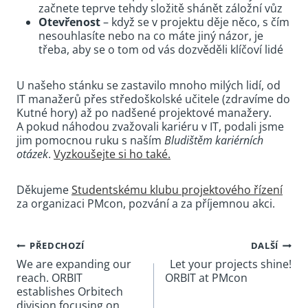
začnete teprve tehdy složitě shánět záložní vůz
Otevřenost
– když se v projektu děje něco, s čím
nesouhlasíte nebo na co máte jiný názor, je
třeba, aby se o tom od vás dozvěděli klíčoví lidé
U našeho stánku se zastavilo mnoho milých lidí, od
IT manažerů přes středoškolské učitele (zdravíme do
Kutné hory) až po nadšené projektové manažery.
A pokud náhodou zvažovali kariéru v IT, podali jsme
jim pomocnou ruku s naším
Bludištěm kariérních
otázek
.
Vyzkoušejte si ho také.
Děkujeme
Studentskému klubu projektového řízení
za organizaci PMcon, pozvání a za příjemnou akci.
Navigace
PŘEDCHOZÍ
DALŠÍ
We are expanding our
Let your projects shine!
pro
reach. ORBIT
ORBIT at PMcon‏‏‎ ‎‏‏‎ ‎‏‏‎ ‎‏‏‎ ‎‏‏‎ ‎‏‏‎ ‎‏‏‎ ‎‏‏‎ ‎‏‏‎ ‎‏‏‎ ‎‏‏‎ ‎‏‏‎ ‎‏‏‎ ‎‏‏‎ ‎‏‏‎ ‎‏‏‎ ‎‏‏‎
příspěvek
establishes Orbitech
division focusing on