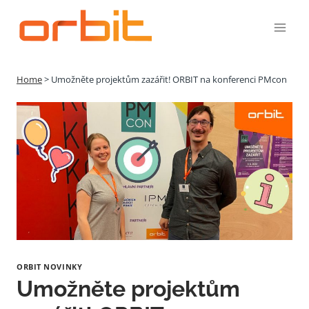
Přeskočit
na
obsah
Home
>
Umožněte projektům zazářit! ORBIT na konferenci PMcon
ORBIT NOVINKY
Umožněte projektům