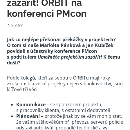
zazářit! ORBIT na
konferenci PMcon
7. 6. 2022
Jak co nejlépe překonat překážky v projektech?
O tom si naše Markéta Pánková a Jan Kubíček
povídali s účastníky konference PMcon
s podtitulem
Umožněte projektům zazářit!
K čemu
došli?
Podle kolegů, kteří za sebou v ORBITu mají roky
zkušeností a velké projekty nejen v bankovnictví, jsou
klíčové tři věci:
Komunikace
– se sponzorem projektu,
s pracovníky klienta, s ostatními dodavateli
Plánování
– protože jinak by se vám mohlo stát,
že vašim stěhovákům při převozu serverů policie
odstaví auto kvůli propadlé technické a vy