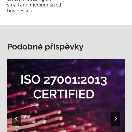
small and medium-sized
‎‏‏‎ ‎‏‏‎ ‎‏‏‎ ‎‏‏‎ ‎‏‏‎ ‎‏‏‎ ‎‏‏‎ ‎‏‏‎ ‎‏‏‎ ‎‏‏‎ ‎‏‏‎ ‎‏‏‎ ‎‏‏‎ ‎‏‏‎ ‎‏‏‎ ‎‏‏‎ ‎‏‏‎ ‎‏‏‎ ‎‏‏‎ ‎‏‏‎ ‎‏‏‎ ‎‏‏‎ ‎‏‏‎ ‎‏‏‎ ‎‏‏‎ ‎‏‏‎ ‎‏‏‎ ‎‏‏‎ ‎‏‏‎ ‎‏‏‎ ‎‏‏‎ ‎‏‏‎ ‎‏‏‎ ‎‏‏‎ ‎
businesses
Podobné příspěvky