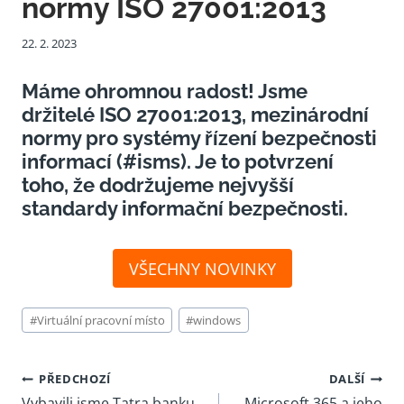
normy ISO 27001:2013
22. 2. 2023
Máme ohromnou radost!
Jsme
držitelé ISO 27001:2013
, mezinárodní
normy pro systémy řízení bezpečnosti
informací (#isms). Je to potvrzení
toho, že dodržujeme nejvyšší
standardy informační bezpečnosti.
VŠECHNY NOVINKY
Štítky
#
Virtuální pracovní místo
#
windows
příspěvků:
Navigace
PŘEDCHOZÍ
DALŠÍ
Vybavili jsme Tatra banku
Microsoft 365‏‏‎ a jeho