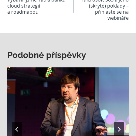
pro
(skryté) poklady –
příspěvek
a roadmapou
přihlaste se na
webináře
Podobné příspěvky