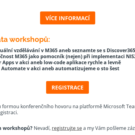
VÍCE INFORMACÍ
ata workshopů:
uální vzdělávání v M365 aneb seznamte se s Discover36
čnost M365 jako pomocník (nejen) při implementaci NI
 Apps v akci aneb low-code aplikace rychle a levně
 Automate v akci aneb automatizujeme o sto šest
REGISTRACE
formou konferenčního hovoru na platformě Microsoft Team
istraci.
n workshopů?
Nevadí,
registrujte se
a my Vám pošleme zá