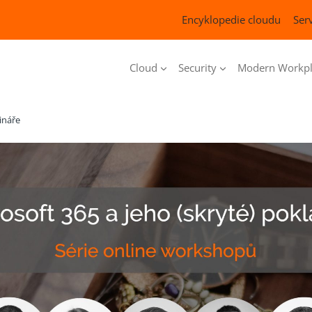
Encyklopedie cloudu
Serv
Cloud
Security
Modern Workpl
ebináře