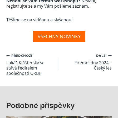
Nehodí se Vám termín workshopů?
Nevadí,
registrujte se
a my Vám pošleme záznam.
Těšíme se na viděnou a slyšenou!
VŠECHNY NOVINKY
Navigace
PŘEDCHOZÍ
DALŠÍ
Lukáš Klášterský se
Firemní dny 2024 –
pro
stává ředitelem
Český les
příspěvek
společnosti ORBIT
Podobné příspěvky