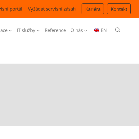
isní portál
Vyžádat servisní zásah
Kariéra
Kontakt
ace
IT služby
Reference
O nás
EN