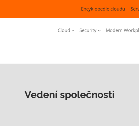
Encyklopedie cloudu
Serv
Cloud
Security
Modern Workpl
Vedení společnosti