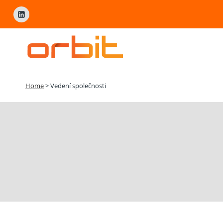
Přeskočit
na
obsah
Home
>
Vedení společnosti