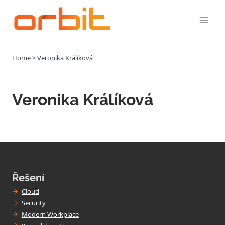
Přeskočit
na
obsah
Home
>
Veronika Králíková
Veronika Králíková
Řešení
Cloud
Security
Modern Workplace