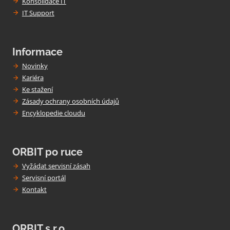
Konsolidace IT
IT Support
Informace
Novinky
Kariéra
Ke stažení
Zásady ochrany osobních údajů
Encyklopedie cloudu
ORBIT po ruce
Vyžádat servisní zásah
Servisní portál
Kontakt
ORBIT s.r.o.