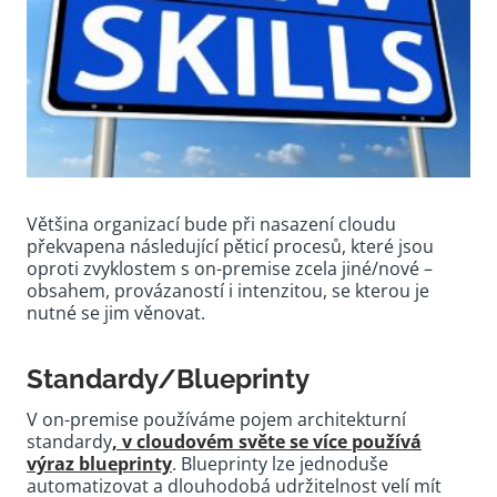
Většina organizací bude při nasazení cloudu
překvapena následující pěticí procesů, které jsou
oproti zvyklostem s on-premise zcela jiné/nové –
obsahem, provázaností i intenzitou, se kterou je
nutné se jim věnovat.
Standardy/Blueprinty
V on-premise používáme pojem architekturní
standardy
, v cloudovém světe se více používá
výraz blueprinty
. Blueprinty lze jednoduše
automatizovat a dlouhodobá udržitelnost velí mít