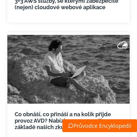
3+3 AWS služby, se kterými zabezpečíte
(nejen) cloudové webové aplikace
Co obnáší, co přináší a na kolik přijde
provoz AVD? Nabízíme pro a proti na
Průvodce Encyklopedií
základě našich zkušeností