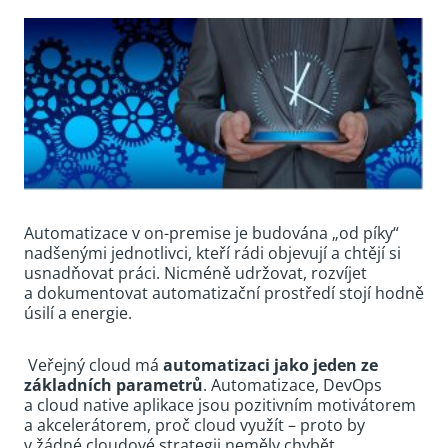
Automatizace v on-premise je budována „od píky“
nadšenými jednotlivci, kteří rádi objevují a chtějí si
usnadňovat práci. Nicméně udržovat, rozvíjet
a dokumentovat automatizační prostředí stojí hodně
úsilí a energie.
Veřejný cloud má
automatizaci jako jeden ze
základních parametrů
. Automatizace, DevOps
a cloud native aplikace jsou pozitivním motivátorem
a akcelerátorem, proč cloud využít – proto by
v žádné cloudové strategii neměly chybět.