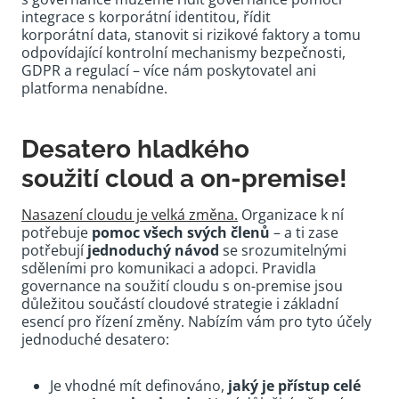
integrace s korporátní identitou, řídit
korporátní data, stanovit si rizikové faktory a tomu
odpovídající kontrolní mechanismy bezpečnosti,
GDPR a regulací – více nám poskytovatel ani
platforma nenabídne.
Desatero hladkého
soužití cloud a on-premise!
Nasazení cloudu je velká změna.
Organizace k ní
potřebuje
pomoc všech svých členů
– a ti zase
potřebují
jednoduchý návod
se srozumitelnými
sděleními pro komunikaci a adopci. Pravidla
governance na soužití cloudu s on-premise jsou
důležitou součástí cloudové strategie i základní
esencí pro řízení změny. Nabízím vám pro tyto účely
jednoduché desatero:
Je vhodné mít definováno,
jaký je přístup celé