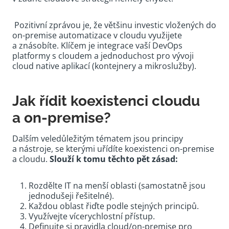
Pozitivní zprávou je, že většinu investic vložených do
on-premise automatizace v cloudu využijete
a znásobíte. Klíčem je integrace vaší DevOps
platformy s cloudem a jednoduchost pro vývoji
cloud native aplikací (kontejnery a mikroslužby).
Jak řídit koexistenci cloudu
a on-premise?
Dalším veledůležitým tématem jsou principy
a nástroje, se kterými uřídíte koexistenci on-premise
a cloudu.
Slouží k tomu těchto pět zásad:
Rozdělte IT na menší oblasti (samostatně jsou
jednodušeji řešitelné).
Každou oblast řiďte podle stejných principů.
Využívejte vícerychlostní přístup.
Definujte si pravidla cloud/on-premise pro