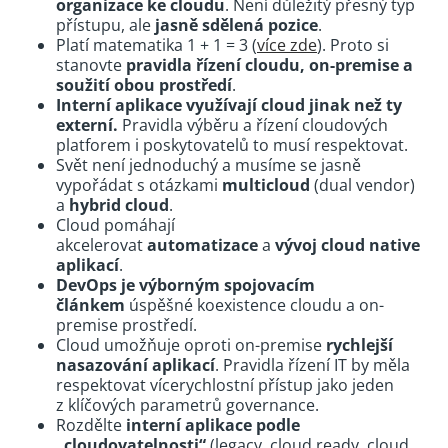
organizace ke cloudu
. Není důležitý přesný typ
přístupu, ale
jasně sdělená pozice
.
Platí matematika 1 + 1 = 3 (
více zde
). Proto si
stanovte
pravidla
řízení
cloudu, on-premise
a
soužití obou prostředí
.
Interní aplikace využívají cloud jinak než ty
externí.
Pravidla výběru a řízení cloudových
platforem i poskytovatelů to musí respektovat.
Svět není jednoduchý a musíme se jasně
vypořádat
s otázkami
multicloud
(dual vendor)
a
hybrid cloud
.
Cloud pomáhají
akcelerovat
automatizace
a
vývoj cloud native
aplikací
.
DevOps
je výborným spojovacím
článkem
úspěšné koexistence cloudu a on-
premise prostředí.
Cloud umožňuje oproti on-premise
rychlejší
nasazování aplikací
. Pravidla řízení IT by měla
respektovat vícerychlostní přístup jako jeden
z klíčových parametrů governance.
Rozdělte
interní aplikace podle
„cloudovatelnosti“
(legacy, cloud ready, cloud