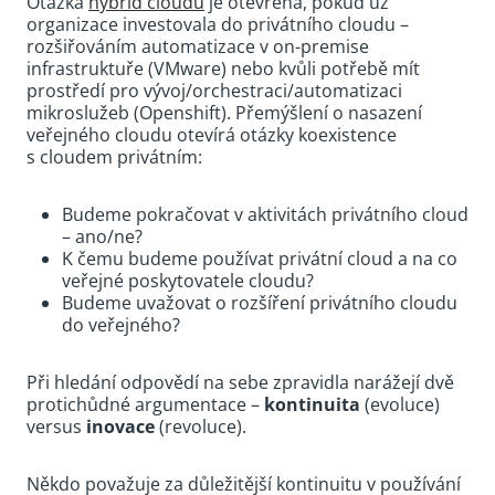
Otázka
hybrid cloudu
je otevřena, pokud už
organizace investovala do privátního cloudu –
rozšiřováním automatizace v on-premise
infrastruktuře (VMware) nebo kvůli potřebě mít
prostředí pro vývoj/orchestraci/automatizaci
mikroslužeb (Openshift). Přemýšlení o nasazení
veřejného cloudu otevírá otázky koexistence
s cloudem privátním:
Budeme pokračovat v aktivitách privátního cloud
– ano/ne?
K čemu budeme používat privátní cloud a na co
veřejné poskytovatele cloudu?
Budeme uvažovat o rozšíření privátního cloudu
do veřejného?
Při hledání odpovědí na sebe zpravidla narážejí dvě
protichůdné argumentace –
kontinuita
(evoluce)
versus
inovace
(revoluce).
Někdo považuje za důležitější kontinuitu v používání