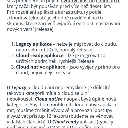
si vzpomenete na pojem
dvourychlostní (bimodal) IT
,
který začal být používán před více než deseti lety.
Pro rozdělení aplikací a infrastruktury podle
„cloudovatelnosti“ je vhodné rozdělení na tři
skupiny, které zároveň vyjadřují rychlosti nasazovaní
nových verzí (release):
Legacy aplikace –
nelze je migrovat do cloudu,
nebo velmi obtížně, pomalý release
Cloud ready aplikace
– lze je migrovat za
určitých podmínek, rychlejší Release
Cloud native aplikace
– jsou vyvíjeny přímo pro
cloud, nejrychlejší release
U
Legacy
o cloudu ani nepřemýšlíme. Je důležité
takovou kategorii mít a o cloud se u ní
nepokoušet.
Cloud native
naopak bývá úplně nová
kategorie. Abychom mohli mít cloud native aplikace
mít, musíme změnit vývojové a provozní postupy
a využívat přístup 12 faktorů (budeme se věnovat
v dalších článcích). U
Cloud ready
aplikací (typicky
nedávno napsané v JAVA, .NET) si definujeme