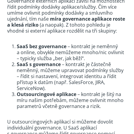
Governance externích aplikací závisí na možnostech
řídit podmínky dodávky aplikace/služby. Čím více
umíme ovlivnit podmínky dodávky a smluvního
ujednání, tím naše
míra governance aplikace roste
a klesá riziko
(a naopak). Z tohoto pohledu je
vhodné si externí aplikace rozdělit na tři skupiny:
SaaS bez governance
– kontrakt je neměnný
a online, obvykle nemůžeme mnoho/nic ovlivnit
– typicky služba „ber, jak běží“.
SaaS s governance
– kontrakt je částečně
neměnný, můžeme upravovat podmínky služby
– řídit si nastavení, integrovat identitu a řídit
přístup k datům (např. SalesForce, JIRA,
ServiceNow).
Outsourcingové aplikace
– kontrakt je šitý na
míru našim potřebám, můžeme ovlivnit mnoho
parametrů včetně governance a rizik.
U outsourcingových aplikací si můžeme dovolit
individuální governance. U SaaS aplikací
s governance můžeme řídit governance pomocí