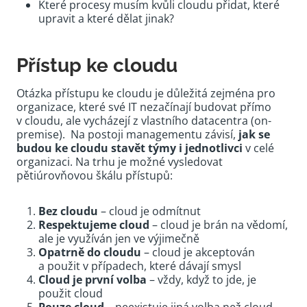
Které procesy musím kvůli cloudu přidat, které
upravit a které dělat jinak?
Přístup ke cloudu
Otázka přístupu ke cloudu je důležitá zejména pro
organizace, které své IT nezačínají budovat přímo
v cloudu, ale vycházejí z vlastního datacentra (on-
premise). Na postoji managementu závisí,
jak se
budou ke cloudu stavět týmy i jednotlivci
v celé
organizaci. Na trhu je možné vysledovat
pětiúrovňovou škálu přístupů:
Bez cloudu
– cloud je odmítnut
Respektujeme cloud
– cloud je brán na vědomí,
ale je využíván jen ve výjimečně
Opatrně do cloudu
– cloud je akceptován
a použit v případech, které dávají smysl
Cloud je první volba
– vždy, když to jde, je
použit cloud