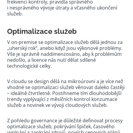
frekvenci kontroly, pravidla správného
i nesprávného vývoje útraty a včasného ukončení
služeb.
Optimalizace služeb
V on-premise se optimalizace služeb dělá jednou za
„uherský rok“, anebo když jsou výkonové problémy.
Vše je správně naddimenzováno, aby k problémům
nedošlo, a licence nás nutí dělat sdílené
technologické celky.
V cloudu se design dělá na mikroúrovni a je více než
vhodné se optimalizaci služeb věnovat daleko častěji
– ideálně čtvrtletně. Postihneme tím dlouhodobější
trendy vyplývající z měsíčních kontrol konzumace
služeb a novinek ve vývoji cloudových služeb.
Z pohledu governance je důležité definovat procesy
optimalizace služeb, pokrývání špiček, časového
vypínání a zapínání zdrojů, nových cenových plánů