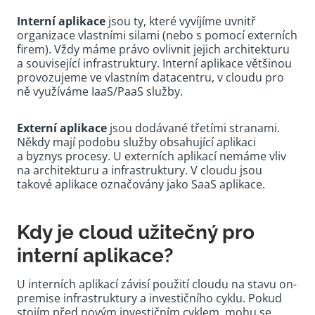
Interní aplikace
jsou ty, které vyvíjíme uvnitř
organizace vlastními silami (nebo s pomocí externích
firem). Vždy máme právo ovlivnit jejich architekturu
a související infrastruktury. Interní aplikace většinou
provozujeme ve vlastním datacentru, v cloudu pro
ně využíváme IaaS/PaaS služby.
Externí aplikace
jsou dodávané třetími stranami.
Někdy mají podobu služby obsahující aplikaci
a byznys procesy. U externích aplikací nemáme vliv
na architekturu a infrastruktury. V cloudu jsou
takové aplikace označovány jako SaaS aplikace.
Kdy je cloud užitečný pro
interní aplikace?
U interních aplikací závisí použití cloudu na stavu on-
premise infrastruktury a investičního cyklu. Pokud
stojím před novým investičním cyklem, mohu se