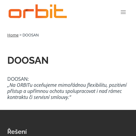
Přeskočit
na
obsah
Home
>
DOOSAN
DOOSAN
DOOSAN:
„Na ORBITu oceňujeme mimořádnou flexibilitu, pozitivní
přístup a upřímnou ochotu spolupracovat i nad rámec
kontraktu či servisní smlouvy.“
Řešení