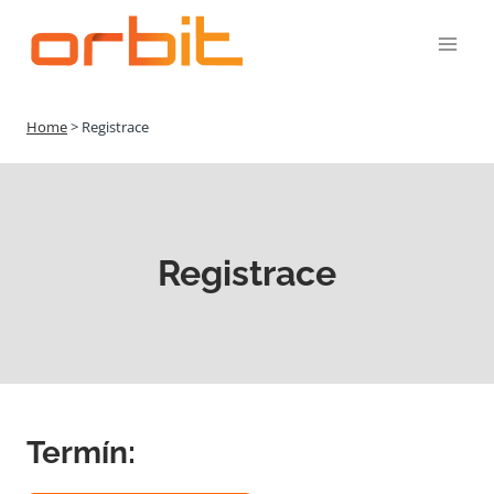
Přeskočit
na
obsah
Home
>
Registrace
Registrace
Termín: